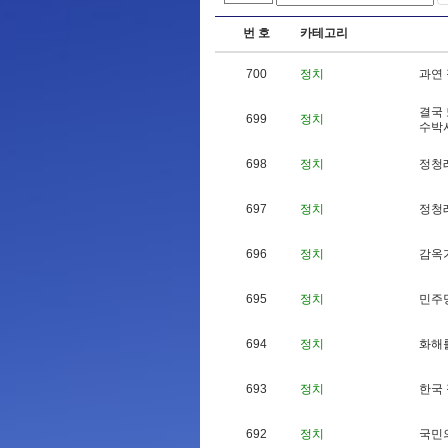
번 호
카테고리
700
정치
과
연
결
국
699
정치
수
박
698
정치
정
청
697
정치
정
청
696
정치
감
옥
695
정치
민
주
694
정치
화
해
693
정치
한
국
692
정치
국
민