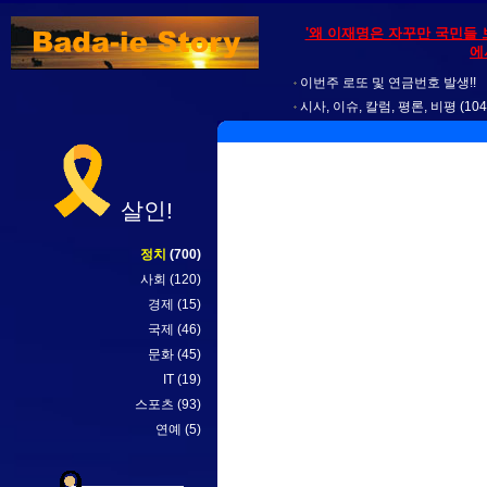
'왜 이재명은 자꾸만 국민들 
에
이번주 로또 및 연금번호 발생!!
시사, 이슈, 칼럼, 평론, 비평
(104
살인!
정치
(700)
사회
(120)
경제
(15)
국제
(46)
문화
(45)
IT
(19)
스포츠
(93)
연예
(5)