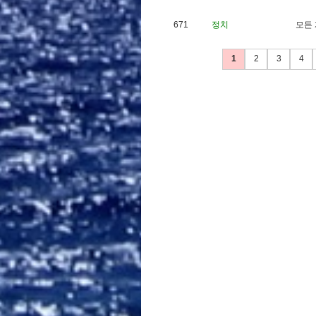
671
정치
모
든
1
2
3
4