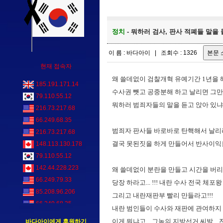
정치
- 뭐하러 검사, 판사 적폐들 말을 들
이 름 : 바다아이 | 조회수 : 1326
현재 접속자
왜 쓸데없이 검찰개혁 유예기간 1년을 해
185.191.171.14
수사권 뺏고 공중분해 하고 날리면 그만인
79.110.55.12
뭐하러 범죄자들의 말을 듣고 앉아 있냐고. .민
216.73.217.68
66.249.68.35
범죄자 판사들 바로바로 탄핵해서 날리라고
216.73.217.68
결국 못된짓을 하게 만들어서 반사이익을 쳐
148.113.130.178
79.110.55.12
142.44.228.223
왜 쓸데없이 분란을 만들고 시간을 버리고
66.249.79.33
당장 하라고... !!! 내란 수사 전국 체
85.208.96.206
그리고 내란재판부 빨리 만들라고!!!
66.249.68.35
내란 범인들이 수사와 재판에 관여하지 못하
51.161.37.76
이게 뭐냐고... 그놈의 지방선거 씨발... 
바다아이에게 후원하기