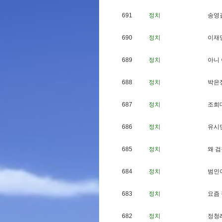
691
정치
송
영
690
정치
이
재
689
정치
아
니
688
정치
박
은
687
정치
조
희
686
정치
유
시
685
정치
왜
검
684
정치
범
인
683
정치
요
즘
682
정치
정
청