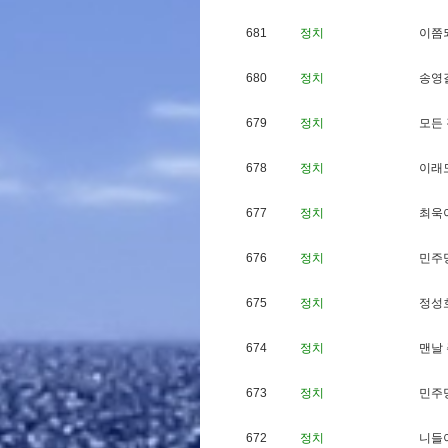
681
정치
이
쯤
680
정치
송
영
679
정치
모
든
678
정치
이
래
677
정치
최
욱
676
정치
민
주
675
정치
정
성
674
정치
맨
날
673
정치
민
주
672
정치
니
들