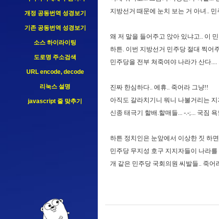
185.191.171.2
지방선거 때문에 눈치 보는 거 아녀.. 민주당 이
개정 공동번역 성경보기
기존 공동번역 성경보기
왜 저 말을 들어주고 앉아 있냐고.. 이 민주당
소스 하이라이팅
하튼. 이번 지방선거 민주당 절대 찍어주면
도로명 주소검색
민주당을 전부 쳐죽여야 나라가 산다.... 
URL encode, decode
리눅스 설명
진짜 한심하다.. 에휴.. 죽어라 그냥!!
아직도 갈라치기니 뭐니 나불거리는 지지
javascript 줄 맞추기
신종 태극기 할배.할매들... -.-;... 국짐 욕할 
하튼 정치인은 눈앞에서 이상한 짓 하면 
민주당 무지성 호구 지지자들이 나라를 망친다...
개 같은 민주당 국회의원 씨발들.. 죽어라.