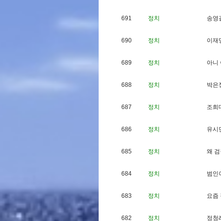
691
정치
송
영
690
정치
이
재
689
정치
아
니
688
정치
박
은
687
정치
조
희
686
정치
유
시
685
정치
왜
검
684
정치
범
인
683
정치
요
즘
682
정치
정
청