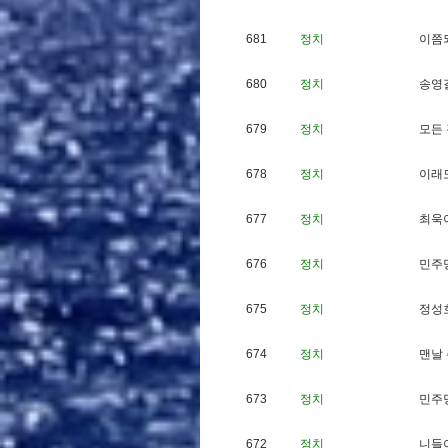
681
정치
이
쯤
680
정치
송
영
679
정치
모
든
678
정치
이
래
677
정치
최
욱
676
정치
민
주
675
정치
정
성
674
정치
맨
날
673
정치
민
주
672
정치
니
들