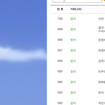
번 호
카테고리
700
정치
과
연
결
국
699
정치
수
박
698
정치
정
청
697
정치
정
청
696
정치
감
옥
695
정치
민
주
694
정치
화
해
693
정치
한
국
692
정치
국
민