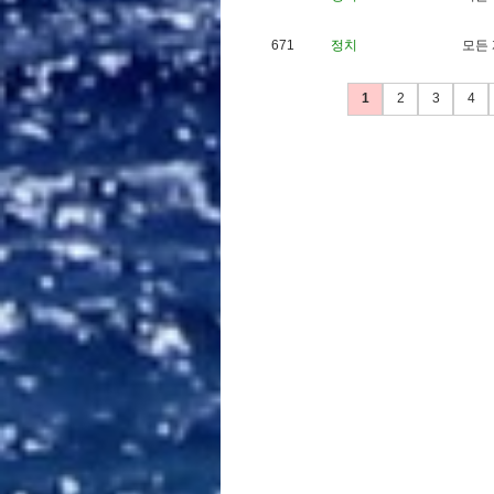
671
정치
모
든
1
2
3
4