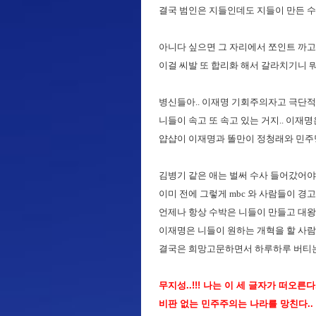
결국 범인은 지들인데도 지들이 만든 수
아니다 싶으면 그 자리에서 쪼인트 까고
이걸 씨발 또 합리화 해서 갈라치기니 
병신들아.. 이재명 기회주의자고 극단적
니들이 속고 또 속고 있는 거지.. 이재
얍샵이 이재명과 똘만이 정청래와 민주당
김병기 같은 애는 벌써 수사 들어갔어야
이미 전에 그렇게 mbc 와 사람들이 경
언제나 항상 수박은 니들이 만들고 대왕수박
이재명은 니들이 원하는 개혁을 할 사
결국은 희망고문하면서 하루하루 버티는
무지성..!!! 나는 이 세 글자가 떠오른다.
비판 없는 민주주의는 나라를 망친다..