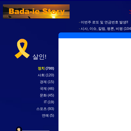
이번주 로또 및 연금번호 발생!!
시사, 이슈, 칼럼, 평론, 비평
(104
살인!
정치
(700)
사회
(120)
경제
(15)
국제
(46)
문화
(45)
IT
(19)
스포츠
(93)
연예
(5)