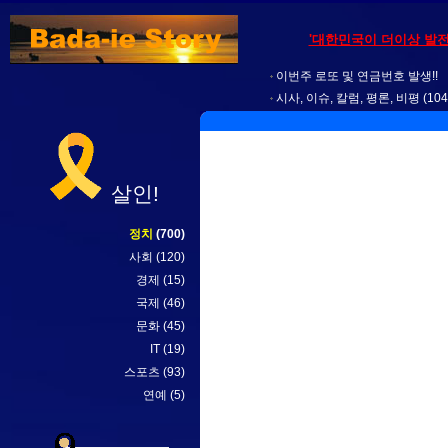
'대한민국이 더이상 발전
이번주 로또 및 연금번호 발생!!
시사, 이슈, 칼럼, 평론, 비평
(104
살인!
정치
(700)
사회
(120)
경제
(15)
국제
(46)
문화
(45)
IT
(19)
스포츠
(93)
연예
(5)