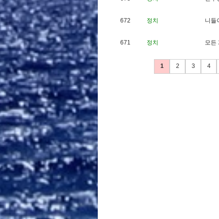
672
정치
니
들
671
정치
모
든
1
2
3
4