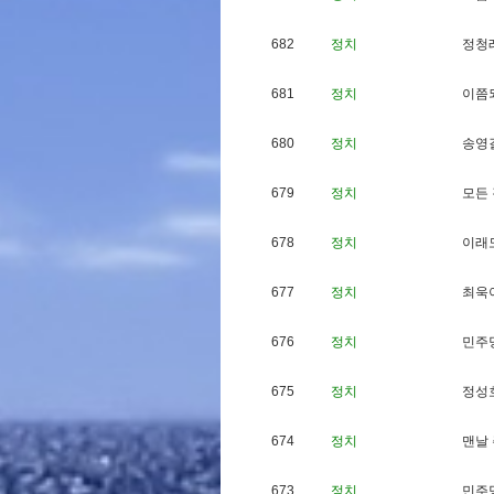
682
정치
정
청
681
정치
이
쯤
680
정치
송
영
679
정치
모
든
678
정치
이
래
677
정치
최
욱
676
정치
민
주
675
정치
정
성
674
정치
맨
날
673
정치
민
주