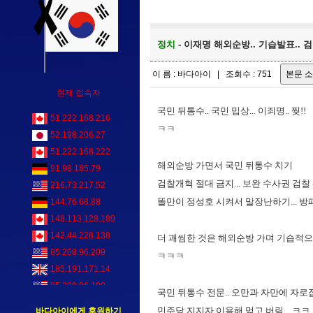
정치
- 이재명 해외순방.. 기습발표.. 검
이 름 : 바다아이 | 조회수 : 751
현재 접속자
국민 뒤통수.. 국민 밉상... 이죄명.. 찢!!
51.222.168.216
ㅋㅋ
52.198.206.27
51.222.168.222
해외순방 가면서 국민 뒤통수 치기
91.98.185.79
검찰개혁 절대 금지... 보완 수사권 검찰
216.73.217.52
똘만이 정성호 시켜서 말장난하기... 방패
144.76.68.88
148.113.128.189
142.44.228.138
더 괘씸한 것은 해외순방 가며 기습적으
85.208.96.209
ㅋㅋㅋ
185.191.171.14
85.208.96.199
국민 뒤통수 전문.. 오만과 자만에 자로잡힌
144.76.68.88
민주당 지지자 이용해 먹고 버림... ㅋㅋ
바다아이에게 후원하기