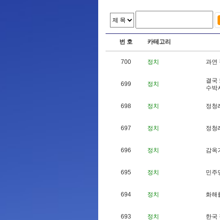
번 호
카테고리
700
정치
과
연
결
국
699
정치
수
박
698
정치
정
청
697
정치
정
청
696
정치
감
옥
695
정치
민
주
694
정치
화
해
693
정치
한
국