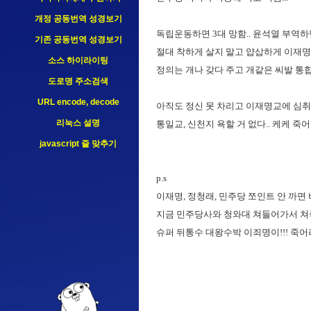
142.44.220.186
개정 공동번역 성경보기
54.39.203.28
독립운동하면 3대 망함.. 윤석열 부역하
기존 공동번역 성경보기
51.161.65.170
절대 착하게 살지 말고 얍삽하게 이재명
216.73.217.52
소스 하이라이팅
정의는 개나 갖다 주고 개같은 씨발 통합
도로명 주소검색
URL encode, decode
아직도 정신 못 차리고 이재명교에 심취
리눅스 설명
통일교, 신천지 욕할 거 없다.. 케케 죽어
javascript 줄 맞추기
p.s
이재명, 정청래, 민주당 쪼인트 안 까면 
지금 민주당사와 청와대 쳐들어가서 쳐죽
슈퍼 뒤통수 대왕수박 이죄명이!!! 죽어라.