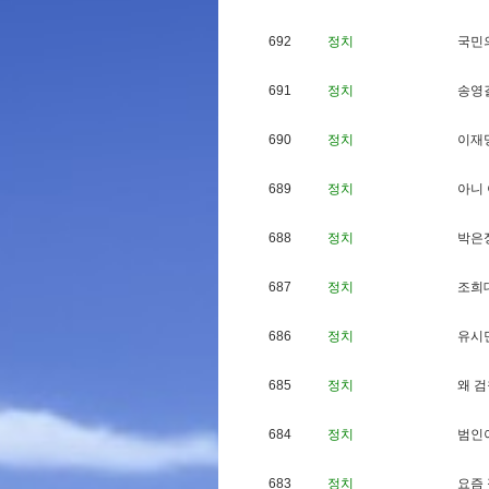
692
정치
국
민
691
정치
송
영
690
정치
이
재
689
정치
아
니
688
정치
박
은
687
정치
조
희
686
정치
유
시
685
정치
왜
검
684
정치
범
인
683
정치
요
즘