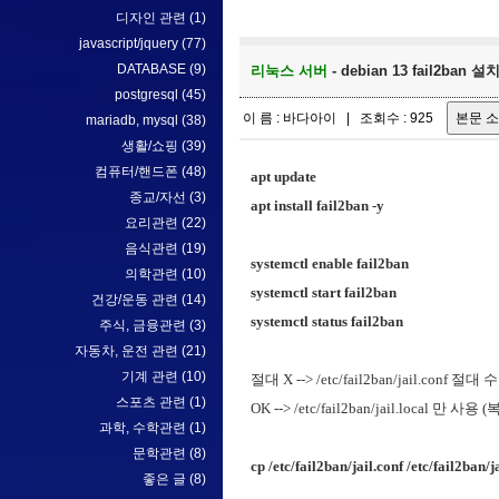
디자인 관련
(1)
javascript/jquery
(77)
DATABASE
(9)
리눅스 서버
- debian 13 fail2ba
postgresql
(45)
이 름 : 바다아이 | 조회수 : 925
mariadb, mysql
(38)
생활/쇼핑
(39)
컴퓨터/핸드폰
(48)
apt update
종교/자선
(3)
apt install fail2ban -y
요리관련
(22)
음식관련
(19)
systemctl enable fail2ban
의학관련
(10)
systemctl start fail2ban
건강/운동 관련
(14)
systemctl status fail2ban
주식, 금융관련
(3)
자동차, 운전 관련
(21)
기계 관련
(10)
절대 X --> /etc/fail2ban/jail.conf 
스포츠 관련
(1)
OK --> /etc/fail2ban/jail.local 
과학, 수학관련
(1)
문학관련
(8)
cp /etc/fail2ban/jail.conf /etc/fail2ban/j
좋은 글
(8)