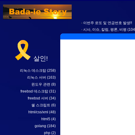
이번주 로또 및 연금번호 발생!!
시사, 이슈, 칼럼, 평론, 비평
(104
살인!
리눅스 데스크탑
(258)
리눅스 서버
(163)
윈도우 관련
(8)
freebsd 데스크탑
(31)
freebsd 서버
(34)
쉘 스크립트
(6)
html/css/xml
(48)
html5
(4)
golang
(184)
php
(2)