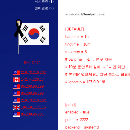
낚시관련
(1)
원예관련
(9)
vi /etc/fail2ban/jail.local
[DEFAULT]
bantime = 1h
findtime = 10m
maxretry = 5
# bantime = -1 → 영구 차단
현재 접속자
# 10분 동안 5회 실패 → 1시간 차단
216.73.216.202
# 본인IP 넣으세요.. 그냥 통과... 필요
142.44.228.17
# ignoreip = 127.0.0.1/8
85.208.96.199
85.208.96.198
216.73.216.202
[sshd]
185.191.171.15
enabled = true
85.208.96.201
port = 2222
backend = systemd