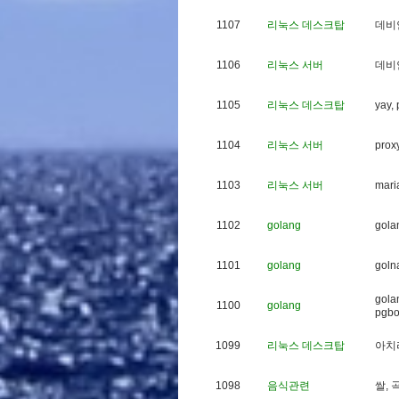
1107
리눅스 데스크탑
데
비
1106
리눅스 서버
데
비
1105
리눅스 데스크탑
y
a
y
,
1104
리눅스 서버
p
r
o
x
1103
리눅스 서버
m
a
r
i
1102
golang
g
o
l
a
1101
golang
g
o
l
n
g
o
l
a
1100
golang
p
g
b
1099
리눅스 데스크탑
아
치
1098
음식관련
쌀
,