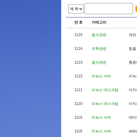
번 호
카테고리
1125
음식관련
계
란
1124
의학관련
힘
줄
1123
음식관련
통
풍
1122
리눅스 서버
리
눅
1121
리눅스 데스크탑
아
치
1120
리눅스 데스크탑
아
치
1119
리눅스 서버
데
비
1118
리눅스 서버
d
e
b
i