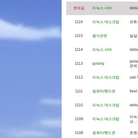
현재글
리눅스 서버
d
e
b
i
1116
리눅스 데스크탑
유
튜
1115
음식관련
달
걀
,
1114
리눅스 서버
d
e
b
i
g
o
l
a
1113
golang
문
제
.
1112
리눅스 데스크탑
u
s
b
1111
컴퓨터/핸드폰
f
r
e
e
t
1110
리눅스 데스크탑
d
e
b
i
리
눅
1109
리눅스 데스크탑
상
.
.
.
.
1108
컴퓨터/핸드폰
토
렌