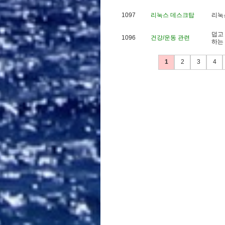
1097
리눅스 데스크탑
리
눅
덥
고
1096
건강/운동 관련
하
는
1
2
3
4