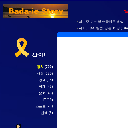
'
이번주 로또 및 연금번호 발생!!
시사, 이슈, 칼럼, 평론, 비평
(104
살인!
정치
(700)
사회
(120)
경제
(15)
국제
(46)
문화
(45)
IT
(19)
스포츠
(93)
연예
(5)