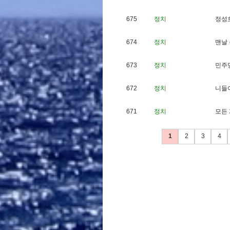
675
정치
정
성
674
정치
맨
날
673
정치
민
주
672
정치
니
들
671
정치
모
든
1
2
3
4