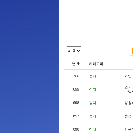
번 호
카테고리
700
정치
과
연
결
국
699
정치
수
박
698
정치
정
청
697
정치
정
청
696
정치
감
옥