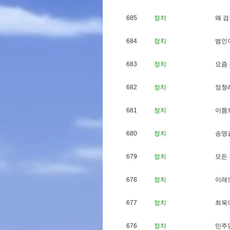
685
정치
왜
검
684
정치
범
인
683
정치
요
즘
682
정치
정
청
681
정치
이
쯤
680
정치
송
영
679
정치
모
든
678
정치
이
래
677
정치
최
욱
676
정치
민
주