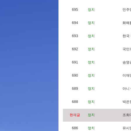
695
정치
민
주
694
정치
화
해
693
정치
한
국
692
정치
국
민
691
정치
송
영
690
정치
이
재
689
정치
아
니
688
정치
박
은
현재글
정치
조
희
686
정치
유
시