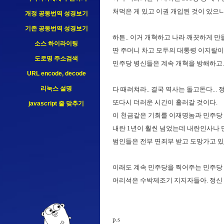
처먹은 게 있고 이권 개입된 것이 있으니
개정 공동번역 성경보기
기존 공동번역 성경보기
하튼.. 이거 개혁하고 나라 깨끗하게 
소스 하이라이팅
딴 주머니 차고 모두의 대통령 이지랄이
도로명 주소검색
민주당 병신들은 계속 개혁을 방해하고...
URL encode, decode
리눅스 설명
다 때려쳐라.. 결국 역사는 돌고돈다...
또다시 더러운 시간이 흘러갈 것이다.
javascript 줄 맞추기
이 천금같은 기회를 이재명놈과 민주당 
내란 1년이 훨씬 넘었는데 내란인사나 
범인들은 전부 면죄부 받고 도망가고 있구나.
이래도 계속 민주당을 찍어주는 민주당 
어리석은 수박제조기 지지자들아. 정신 차려라
p.s