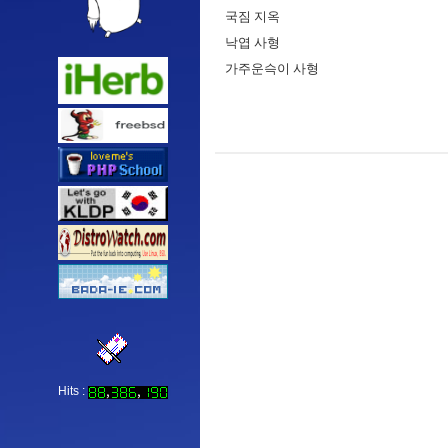
국짐 지옥
낙엽 사형
가주운슥이 사형
Hits :