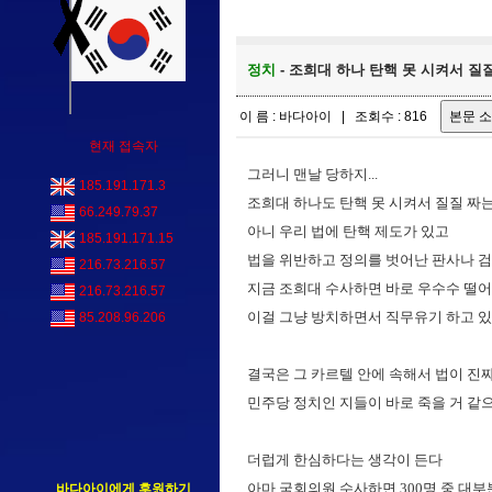
정치
- 조희대 하나 탄핵 못 시켜서 질질 
이 름 : 바다아이 | 조회수 : 816
현재 접속자
그러니 맨날 당하지...
185.191.171.3
조희대 하나도 탄핵 못 시켜서 질질 짜는 민주
66.249.79.37
아니 우리 법에 탄핵 제도가 있고
185.191.171.15
법을 위반하고 정의를 벗어난 판사나 검
216.73.216.57
지금 조희대 수사하면 바로 우수수 떨어
216.73.216.57
이걸 그냥 방치하면서 직무유기 하고 있
85.208.96.206
결국은 그 카르텔 안에 속해서 법이 진
민주당 정치인 지들이 바로 죽을 거 같
더럽게 한심하다는 생각이 든다
아마 국회의원 수사하면 300명 중 대부분 다 
바다아이에게 후원하기