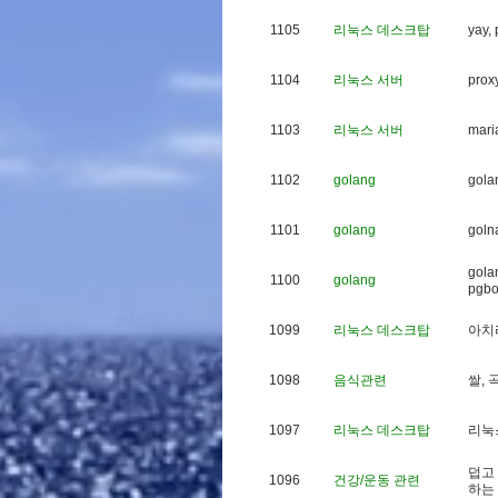
1105
리눅스 데스크탑
y
a
y
,
1104
리눅스 서버
p
r
o
x
1103
리눅스 서버
m
a
r
i
1102
golang
g
o
l
a
1101
golang
g
o
l
n
g
o
l
a
1100
golang
p
g
b
1099
리눅스 데스크탑
아
치
1098
음식관련
쌀
,
1097
리눅스 데스크탑
리
눅
덥
고
1096
건강/운동 관련
하
는