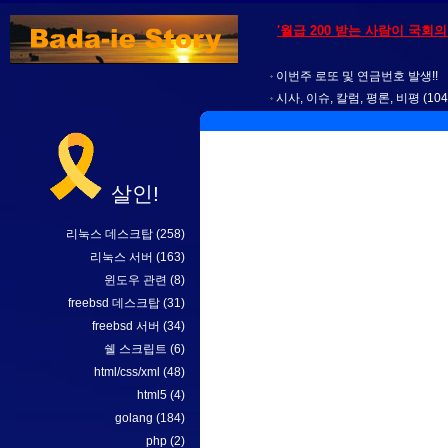
'월급 200 받는 사람이 국회
이번주 로또 및 연금번호 발생!!
시사, 이슈, 칼럼, 평론, 비평
(104
살인!
리눅스 데스크탑
(258)
리눅스 서버
(163)
윈도우 관련
(8)
freebsd 데스크탑
(31)
freebsd 서버
(34)
쉘 스크립트
(6)
html/css/xml
(48)
html5
(4)
golang
(184)
php
(2)