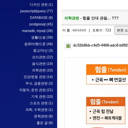
디자인 관련
(1)
javascript/jquery
(77)
DATABASE
(9)
의학관련
- 힘줄 인대 관절... ???
postgresql
(45)
이 름 : 바다아이 | 조회수 : 723
mariadb, mysql
(38)
생활/쇼핑
(39)
컴퓨터/핸드폰
(48)
dc52b8bb-c4d5-4408-adc8-b89
종교/자선
(3)
요리관련
(22)
음식관련
(19)
의학관련
(10)
건강/운동 관련
(14)
주식, 금융관련
(3)
자동차, 운전 관련
(21)
기계 관련
(10)
스포츠 관련
(1)
과학, 수학관련
(1)
문학관련
(8)
좋은 글
(8)