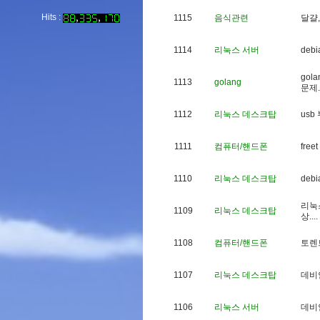
Hits :
1115
음식관련
달
걀
,
1114
리눅스 서버
d
e
b
i
g
o
l
a
1113
golang
문
제
.
1112
리눅스 데스크탑
u
s
b
1111
컴퓨터/핸드폰
f
r
e
e
t
1110
리눅스 데스크탑
d
e
b
i
리
눅
1109
리눅스 데스크탑
상
.
.
.
.
1108
컴퓨터/핸드폰
토
렌
1107
리눅스 데스크탑
데
비
1106
리눅스 서버
데
비