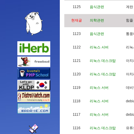
1125
음식관련
계
란
현재글
의학관련
힘
줄
1123
음식관련
통
풍
1122
리눅스 서버
리
눅
1121
리눅스 데스크탑
아
치
1120
리눅스 데스크탑
아
치
1119
리눅스 서버
데
비
1118
리눅스 서버
d
e
b
i
1117
리눅스 서버
d
e
b
i
1116
리눅스 데스크탑
유
튜