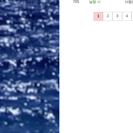
705
날림 시
사
람
1
2
3
4