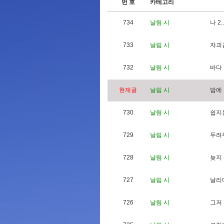
번 호
카테고리
734
날림 시
나
2
.
.
733
날림 시
자
괴
732
날림 시
바
다
현재글
날림 시
밤
에
730
날림 시
쉽
지
729
날림 시
두
려
728
날림 시
늦
지
727
날림 시
날
리
726
날림 시
그
저