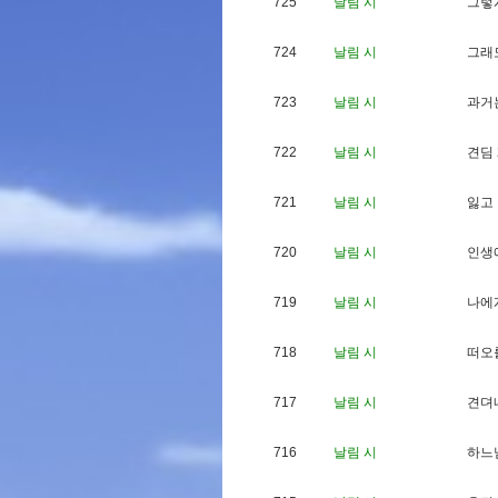
725
날림 시
그
렇
724
날림 시
그
래
723
날림 시
과
거
722
날림 시
견
딤
721
날림 시
잃
고
720
날림 시
인
생
719
날림 시
나
에
718
날림 시
떠
오
717
날림 시
견
뎌
716
날림 시
하
느