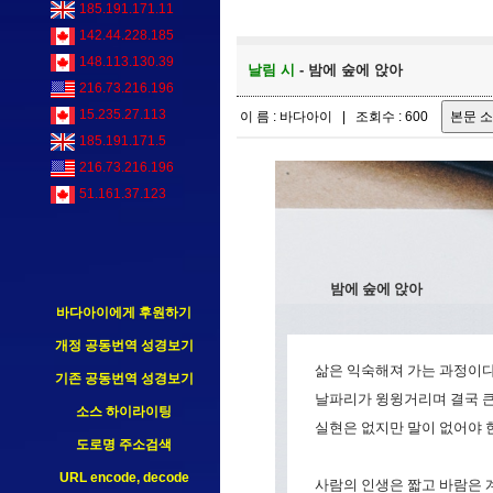
185.191.171.11
142.44.228.185
148.113.130.39
날림 시
- 밤에 숲에 앉아
216.73.216.196
15.235.27.113
이 름 : 바다아이 | 조회수 : 600
185.191.171.5
216.73.216.196
51.161.37.123
밤에 숲에 앉아
바다아이에게 후원하기
개정 공동번역 성경보기
삶은 익숙해져 가는 과정이다
기존 공동번역 성경보기
날파리가 윙윙거리며 결국 큰
소스 하이라이팅
실현은 없지만 말이 없어야 
도로명 주소검색
URL encode, decode
사람의 인생은 짧고 바람은 