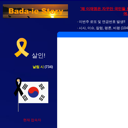
'왜 이재명은 자꾸만 국민들 
에
이번주 로또 및 연금번호 발생!!
시사, 이슈, 칼럼, 평론, 비평
(104
살인!
날림 시
(734)
현재 접속자