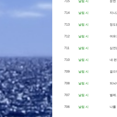
715
날림 시
운
전
714
날림 시
지
나
713
날림 시
정
도
712
날림 시
여
유
711
날림 시
심
연
710
날림 시
내
편
709
날림 시
걸
으
708
날림 시
되
뇌
707
날림 시
벌
레
.
706
날림 시
나
를