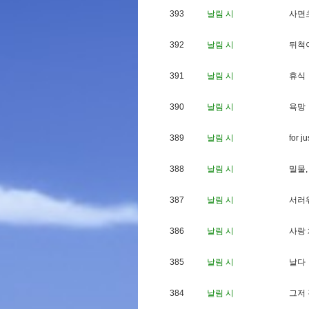
393
날림 시
사
면
392
날림 시
뒤
척
391
날림 시
휴
식
390
날림 시
욕
망
389
날림 시
f
o
r
j
u
388
날림 시
밀
물
,
387
날림 시
서
러
386
날림 시
사
랑
385
날림 시
날
다
384
날림 시
그
저