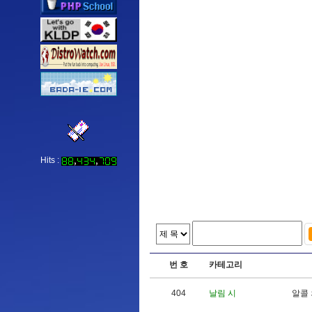
Hits :
번 호
카테고리
404
날림 시
알
콜