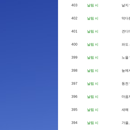
403
날림 시
날
지
402
날림 시
막
다
401
날림 시
견
디
400
날림 시
파
도
399
날림 시
노
을
398
날림 시
늪
에
397
날림 시
동
전
396
날림 시
마
음
395
날림 시
새
해
394
날림 시
가
을
,