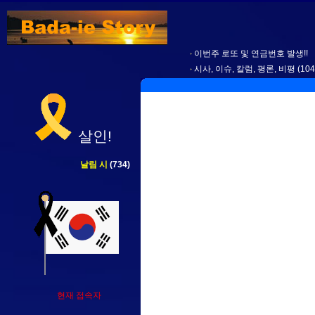
이번주 로또 및 연금번호 발생!!
시사, 이슈, 칼럼, 평론, 비평
(104
살인!
날림 시
(734)
현재 접속자