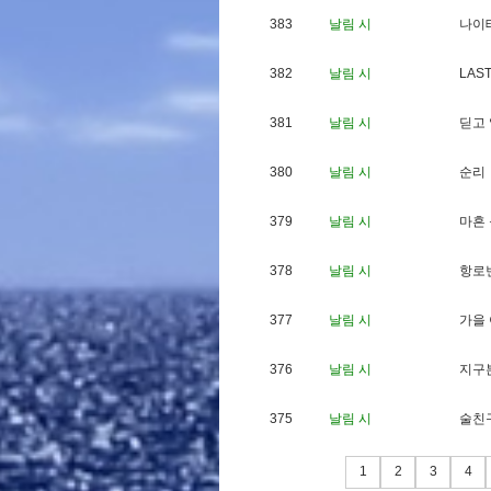
383
날림 시
나
이
382
날림 시
L
A
S
381
날림 시
딛
고
380
날림 시
순
리
379
날림 시
마
흔
378
날림 시
항
로
377
날림 시
가
을
376
날림 시
지
구
375
날림 시
술
친
1
2
3
4