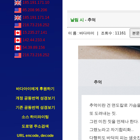
185.191.171.10
85.208.96.206
185.191.171.14
날림 시
- 추억
216.73.216.252
15.235.27.141
이 름 : 바다아이 | 조회수 : 11161
142.44.233.4
54.39.89.156
216.73.216.252
추억
바다아이에게 후원하기
개정 공동번역 성경보기
추억이란 건 면도칼로 가슴
기존 공동번역 성경보기
또 도려내는 짓.
소스 하이라이팅
그런 미친 짓을 언제나 한다.
도로명 주소검색
그랬노라고 자기합리화...
URL encode, decode
다행히도 바닥의 피는 샘솟진