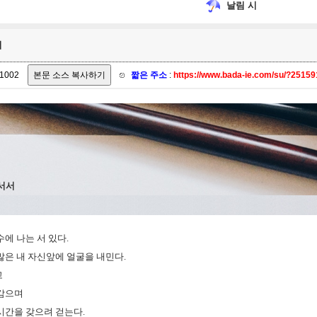
날림 시
서
1002
짧은 주소
:
https://www.bada-ie.com/su/?2515
서서
에 나는 서 있다.
많은 내 자신앞에 얼굴을 내민다.
고
감으며
시간을 갖으려 걷는다.