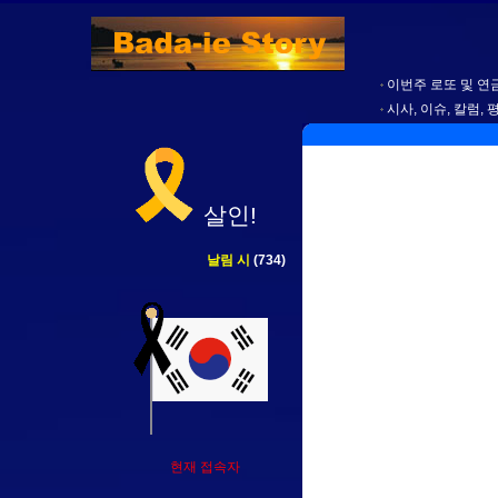
이번주 로또 및 연금
시사, 이슈, 칼럼, 
살인!
날림 시
(734)
현재 접속자