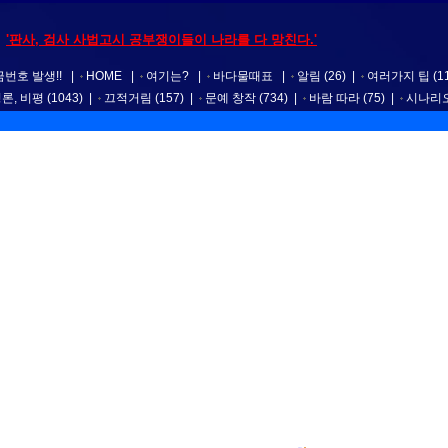
'판사, 검사 사법고시 공부쟁이들이 나라를 다 망친다.'
번호 발생!!
|
HOME
|
여기는?
|
바다물때표
|
알림
(26)
|
여러가지 팁
(1
평론, 비평
(1043)
|
끄적거림
(157)
|
문예 창작
(734)
|
바람 따라
(75)
|
시나리