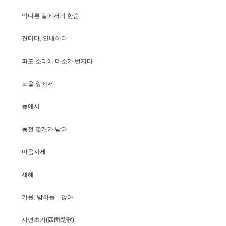
막
다
른
길
에
서
의
한
숨
견
디
다
,
인
내
하
다
파
도
소
리
에
미
소
가
번
지
다
.
노
을
앞
에
서
늪
에
서
동
전
몇
개
가
남
다
마
음
자
세
새
해
가
을
,
밤
하
늘
.
.
.
앉
아
사
면
초
가
(
四
面
楚
歌
)