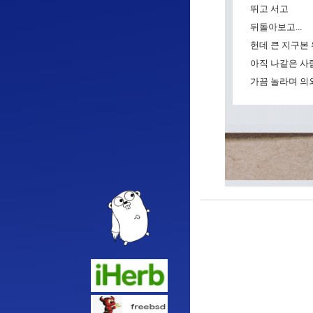
뛰고 서고
뒤돌아보고...
헌데 큰 지구본
아직 나같은 사
가끔 놀라며 의