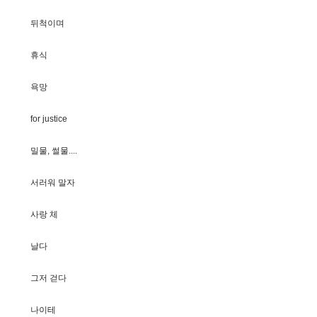
뒤
척
이
며
휴
식
욕
망
f
o
r
j
u
s
t
i
c
e
밀
물
,
썰
물
.
.
.
.
서
러
워
말
자
사
랑
체
날
다
그
저
걷
다
나
이
테