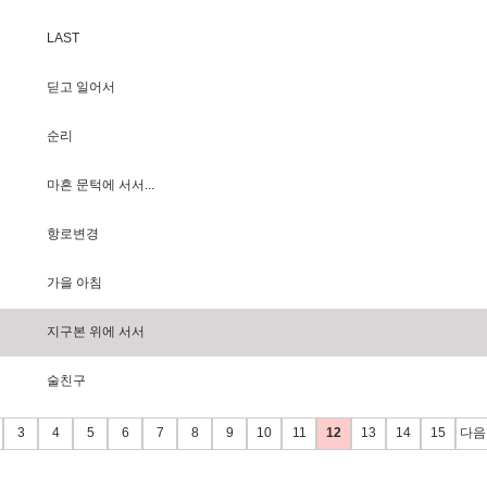
L
A
S
T
딛
고
일
어
서
순
리
마
흔
문
턱
에
서
서
.
.
.
항
로
변
경
가
을
아
침
지
구
본
위
에
서
서
술
친
구
3
4
5
6
7
8
9
10
11
12
13
14
15
다음