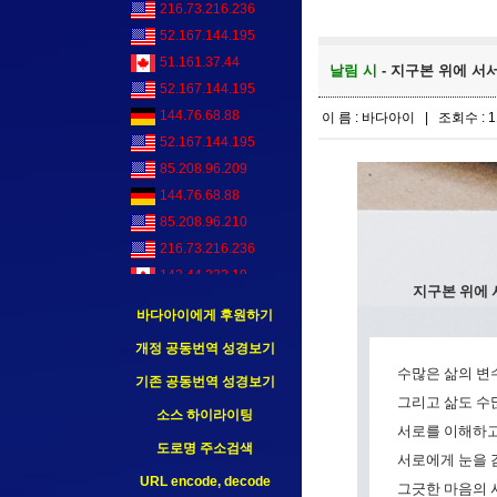
216.73.216.236
52.167.144.195
51.161.37.44
날림 시
- 지구본 위에 서
52.167.144.195
144.76.68.88
이 름 : 바다아이 | 조회수 : 1
52.167.144.195
85.208.96.209
144.76.68.88
85.208.96.210
216.73.216.236
142.44.233.19
지구본 위에 
52.167.144.195
바다아이에게 후원하기
52.167.144.195
개정 공동번역 성경보기
수많은 삶의 변수
기존 공동번역 성경보기
그리고 삶도 수
소스 하이라이팅
서로를 이해하
도로명 주소검색
서로에게 눈을 
URL encode, decode
그긋한 마음의 