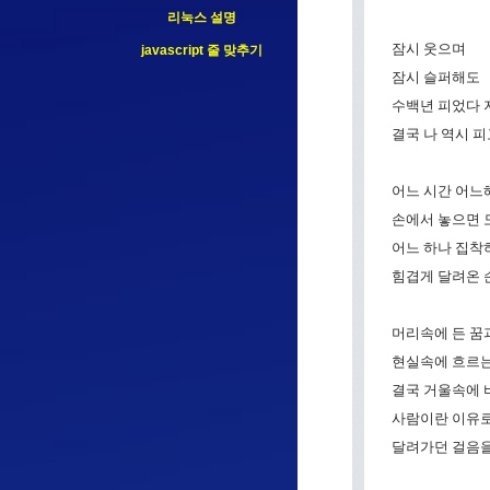
리눅스 설명
잠시 웃으며
javascript 줄 맞추기
잠시 슬퍼해도
수백년 피었다 
결국 나 역시 피
어느 시간 어느
손에서 놓으면 
어느 하나 집착
힘겹게 달려온 
머리속에 든 꿈
현실속에 흐르
결국 거울속에 
사람이란 이유
달려가던 걸음을