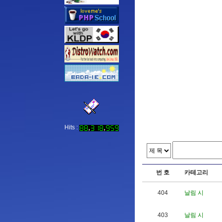
Hits :
번 호
카테고리
404
날림 시
403
날림 시