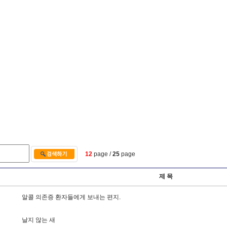
12
page /
25
page
제 목
알
콜
의
존
증
환
자
들
에
게
보
내
는
편
지
.
날
지
않
는
새