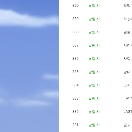
390
날림 시
욕
망
389
날림 시
f
o
r
j
u
388
날림 시
밀
물
,
387
날림 시
서
러
386
날림 시
사
랑
385
날림 시
날
다
384
날림 시
그
저
383
날림 시
나
이
382
날림 시
L
A
S
381
날림 시
딛
고