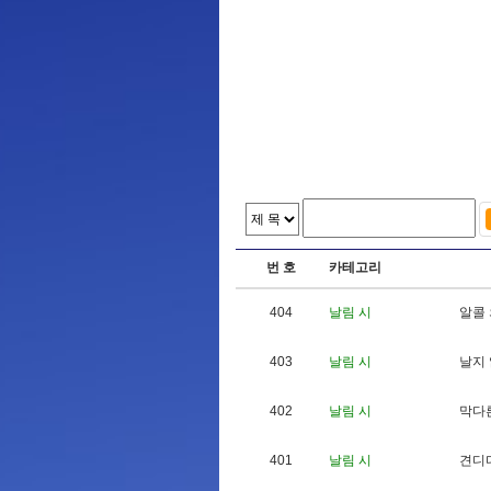
번 호
카테고리
404
날림 시
알
콜
403
날림 시
날
지
402
날림 시
막
다
401
날림 시
견
디