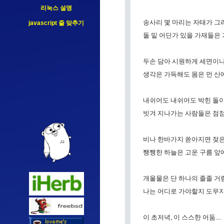
리눅스 설명
송사리 몇 마리는 자태가 그
javascript 줄 맞추기
돌 밑 어딘가 있을 가재들은
두손 담아 시원하게 세면이나 
생각은 가득해도 몸은 먼 산
내쉬어도 내쉬어도 박힌 돌이
빗겨 지나가는 사람들은 점점
비나 한바가지 쏟아지면 젖은 
쨍쨍한 하늘은 고운 구름 앞
개울물은 단 하나의 졸졸 거
나는 어디로 가야할지 도무지
이 초저녁, 이 스스한 어둠....