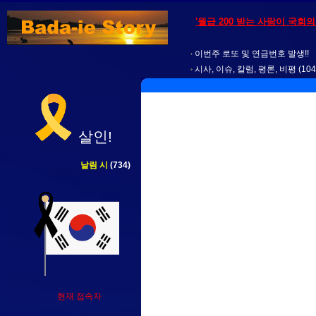
'월급 200 받는 사람이 국회
이번주 로또 및 연금번호 발생!!
시사, 이슈, 칼럼, 평론, 비평
(104
살인!
날림 시
(734)
현재 접속자