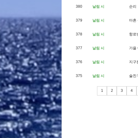
380
날림 시
순
리
379
날림 시
마
흔
378
날림 시
항
로
377
날림 시
가
을
376
날림 시
지
구
375
날림 시
술
친
1
2
3
4