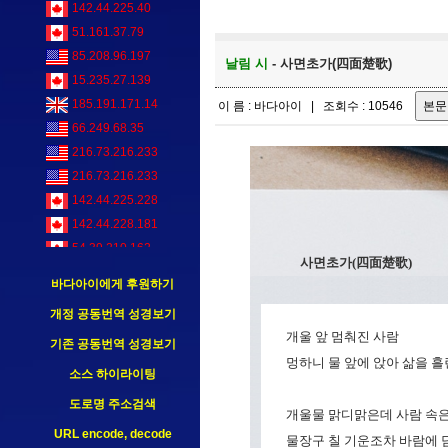
142.44.225.40
51.161.37.79
85.208.96.197
날림 시
- 사면초가(四面楚歌)
15.235.27.139
185.191.171.14
이 름 : 바다아이 | 조회수 : 10546
66.249.68.35
216.73.216.233
216.73.216.233
142.44.225.228
142.44.228.181
54.39.210.162
사면초가(四面楚歌)
142.44.228.18
바다아이에게 후원하기
개정 공동번역 성경보기
개울 앞 멈춰진 사람
기존 공동번역 성경보기
멍하니 물 앞에 앉아 삶을 흘
소스 하이라이팅
도로명 주소검색
개울물 맑디맑은데 사람 속은 
URL encode, decode
물장구 칠 기운조차 바람에 