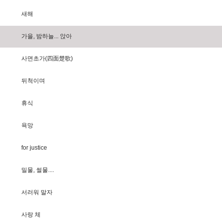
새
해
가
을
,
밤
하
늘
.
.
.
앉
아
사
면
초
가
(
四
面
楚
歌
)
뒤
척
이
며
휴
식
욕
망
f
o
r
j
u
s
t
i
c
e
밀
물
,
썰
물
.
.
.
.
서
러
워
말
자
사
랑
체