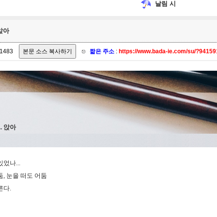
날림 시
 앉아
1483
짧은 주소
:
https://www.bada-ie.com/su/?9415
. 앉아
었나...
, 눈을 떠도 어둠
른다.