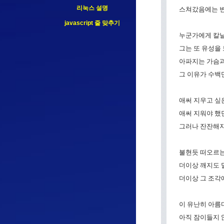
리눅스 설명
스쳐갔음에는 변
javascript 줄 맞추기
누군가에게 칼날이
그는 또 유성을
아파지는 가슴
그 이유가 수백
애써 지우고 싶은
애써 지워야 했
그러나 잔잔해지
불현듯 떠오르
더이상 깨지도 
더이상 그 조각
이 유난히 아름
아직 잠이들지 