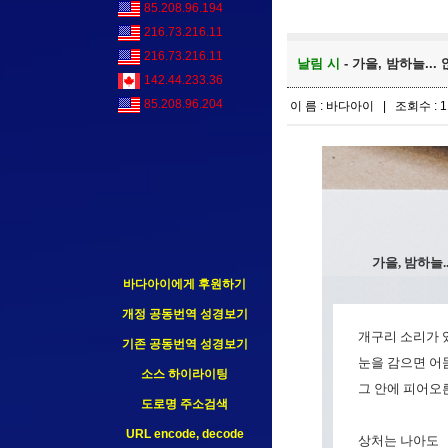
85.208.96.194
216.73.216.11
216.73.216.11
날림 시
- 가을, 밤하늘...
142.44.233.36
85.208.96.204
이 름 : 바다아이 | 조회수 : 1
가을, 밤하늘..
바다아이에게 후원하기
개정 공동번역 성경보기
개구리 소리가 있
기존 공동번역 성경보기
눈을 감으면 어둠
소스 하이라이팅
그 안에 피어오
도로명 주소검색
URL encode, decode
상처는 나아도