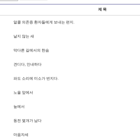
제 목
알
콜
의
존
증
환
자
들
에
게
보
내
는
편
지
.
날
지
않
는
새
막
다
른
길
에
서
의
한
숨
견
디
다
,
인
내
하
다
파
도
소
리
에
미
소
가
번
지
다
.
노
을
앞
에
서
늪
에
서
동
전
몇
개
가
남
다
마
음
자
세