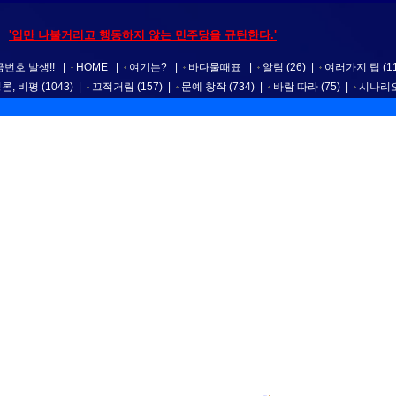
'입만 나불거리고 행동하지 않는 민주당을 규탄한다.'
번호 발생!!
|
HOME
|
여기는?
|
바다물때표
|
알림
(26)
|
여러가지 팁
(1
평론, 비평
(1043)
|
끄적거림
(157)
|
문예 창작
(734)
|
바람 따라
(75)
|
시나리