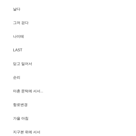
날
다
그
저
걷
다
나
이
테
L
A
S
T
딛
고
일
어
서
순
리
마
흔
문
턱
에
서
서
.
.
.
항
로
변
경
가
을
아
침
지
구
본
위
에
서
서