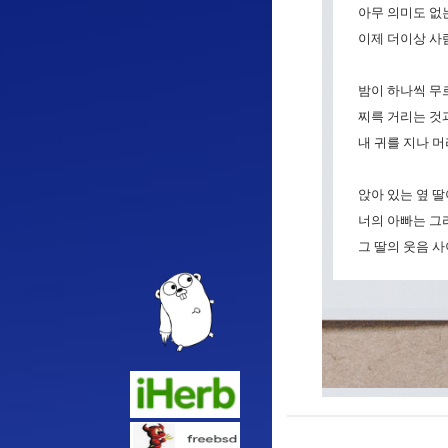
아무 의미도 없
이제 더이상 사
밤이 하나씩 무
찌륵 거리는 것
내 귀를 지나 
앉아 있는 옆 딸
너의 아빠는 그
그 딸의 웃음 사