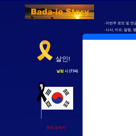
이번주 로또 및 연금
시사, 이슈, 칼럼, 
살인!
날림 시
(734)
현재 접속자