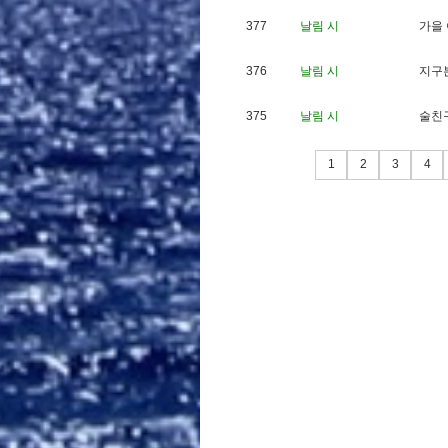
377
날림 시
가
을
376
날림 시
지
구
375
날림 시
술
친
1
2
3
4