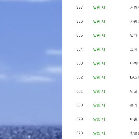
387
날림 시
서
러
386
날림 시
사
랑
385
날림 시
날
다
384
날림 시
그
저
383
날림 시
나
이
382
날림 시
L
A
S
381
날림 시
딛
고
380
날림 시
순
리
379
날림 시
마
흔
378
날림 시
항
로