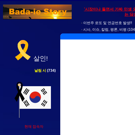
'시장이나 돌면서 가짜 민생 
는 당
이번주 로또 및 연금번호 발생!!
시사, 이슈, 칼럼, 평론, 비평
(104
살인!
날림 시
(734)
현재 접속자