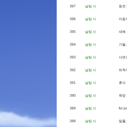
397
날림 시
동
전
396
날림 시
마
음
395
날림 시
새
해
394
날림 시
가
을
,
393
날림 시
사
면
392
날림 시
뒤
척
391
날림 시
휴
식
390
날림 시
욕
망
389
날림 시
f
o
r
j
u
388
날림 시
밀
물
,