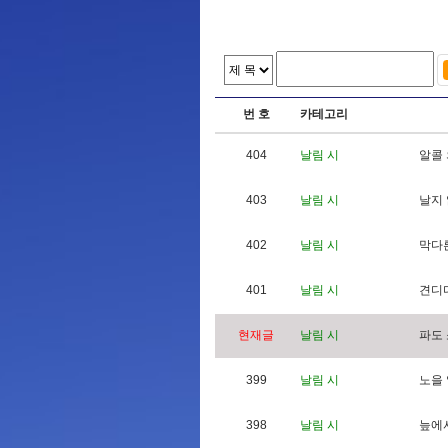
번 호
카테고리
404
날림 시
알
콜
403
날림 시
날
지
402
날림 시
막
다
401
날림 시
견
디
현재글
날림 시
파
도
399
날림 시
노
을
398
날림 시
늪
에