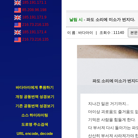
185.191.171.1
85.208.96.198
185.191.171.9
날림 시
- 파도 소리에 미소가 번지다.
216.73.216.135
185.191.171.4
이 름 : 바다아이 | 조회수 : 11140
216.73.216.135
파도 소리에 미소가 번지다
바다아이에게 후원하기
개정 공동번역 성경보기
지나간 일은 거기까지...
기존 공동번역 성경보기
더이상 괴로움도 즐거움도 없
소스 하이라이팅
기억은 사람을 힘들게 한다.
도로명 주소검색
다 부서져 다시 돌아가는 파
URL encode, decode
산산히 부서져 사라져가야 한