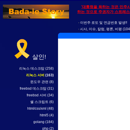
'대통령을 욕하는 것은 민주
하는 것으로 주권자가 스트레스를
이번주 로또 및 연금번호 발생!!
시사, 이슈, 칼럼, 평론, 비평
(104
살인!
리눅스 데스크탑
(258)
리눅스 서버
(163)
윈도우 관련
(8)
freebsd 데스크탑
(31)
freebsd 서버
(34)
쉘 스크립트
(6)
html/css/xml
(48)
html5
(4)
golang
(184)
php
(2)