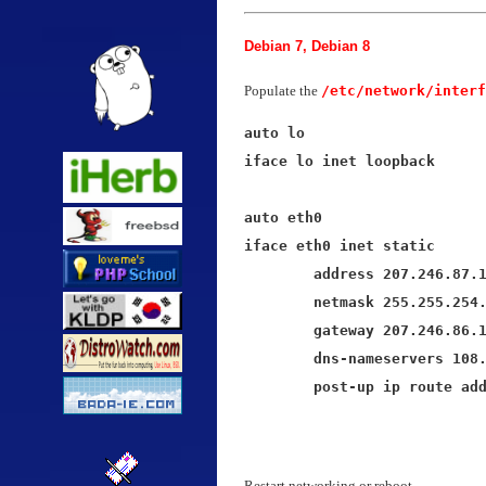
Debian 7, Debian 8
Populate the
/etc/network/interf
auto lo

iface lo inet loopback

auto eth0

iface eth0 inet static

	address 207.246.87.123

	netmask 255.255.254.0

	gateway 207.246.86.1

	dns-nameservers 108.61.10.10

	post-up ip route ad
Restart networking or reboot.