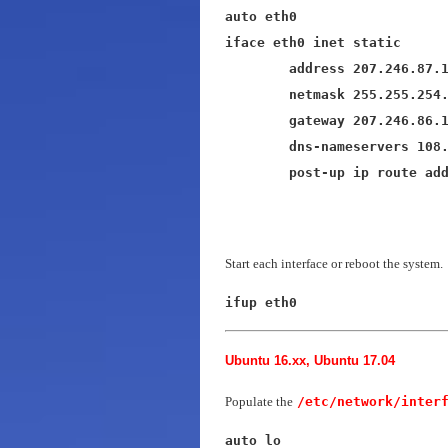
auto eth0

iface eth0 inet static

	address 207.246.87.123

	netmask 255.255.254.0

	gateway 207.246.86.1

	dns-nameservers 108.61.10.10

	post-up ip route ad
Start each interface or reboot the system.
ifup eth0
Ubuntu 16.xx, Ubuntu 17.04
Populate the
/etc/network/inter
auto lo
