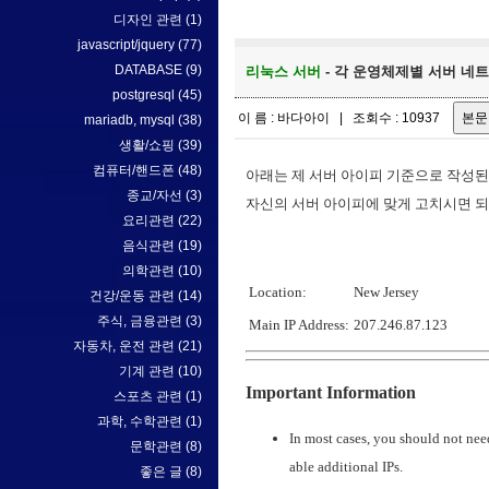
디자인 관련
(1)
javascript/jquery
(77)
DATABASE
(9)
리눅스 서버
- 각 운영체제별 서버 네트
postgresql
(45)
이 름 : 바다아이 | 조회수 : 10937
mariadb, mysql
(38)
생활/쇼핑
(39)
컴퓨터/핸드폰
(48)
아래는 제 서버 아이피 기준으로 작성된
종교/자선
(3)
자신의 서버 아이피에 맞게 고치시면 
요리관련
(22)
음식관련
(19)
의학관련
(10)
Location:
New Jersey
건강/운동 관련
(14)
주식, 금융관련
(3)
Main IP Address:
207.246.87.123
자동차, 운전 관련
(21)
기계 관련
(10)
Important Information
스포츠 관련
(1)
과학, 수학관련
(1)
In most cases, you should not need
문학관련
(8)
able additional IPs.
좋은 글
(8)