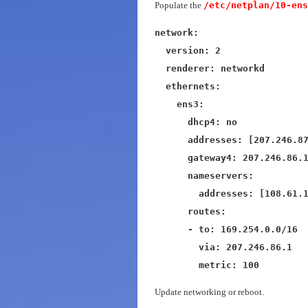
Populate the
/etc/netplan/10-ens
network:

  version: 2

  renderer: networkd

  ethernets:

    ens3:

      dhcp4: no

      addresses: [207.246.87
      gateway4: 207.246.86.1
      nameservers:

        addresses: [108.61.1
      routes:

      - to: 169.254.0.0/16

        via: 207.246.86.1

        metric: 100
Update networking or reboot.