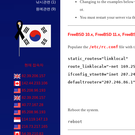
Changing to the examples below w
낚시관련
(1)
원예관련
(9)
ot.
You must restart your server via th
FreeBSD 10.x, FreeBSD 11.x, FreeB
Populate the
/etc/rc.conf
file with 
static_routes="linklocal"

현재 접속자
route_linklocal="-net 169.25
ifconfig_vtnet0="inet 207.24
82.39.206.157
defaultrouter="207.246.86.1
142.44.233.106
85.208.96.193
82.39.206.157
40.77.167.28
Reboot the system.
85.208.96.193
114.119.147.13
reboot
216.73.217.165
54.39.210.83