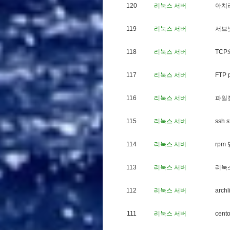
120
리눅스 서버
아
치
119
리눅스 서버
서
브
118
리눅스 서버
T
C
P
117
리눅스 서버
F
T
P
116
리눅스 서버
파
일
115
리눅스 서버
s
s
h
s
114
리눅스 서버
r
p
m
113
리눅스 서버
리
눅
112
리눅스 서버
a
r
c
h
l
111
리눅스 서버
c
e
n
t