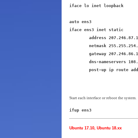
iface lo inet loopback

auto ens3

iface ens3 inet static

	address 207.246.87.123

	netmask 255.255.254.0

	gateway 207.246.86.1

	dns-nameservers 108.61.10.10

	post-up ip route ad
Start each interface or reboot the system.
ifup ens3
Ubuntu 17.10, Ubuntu 18.xx