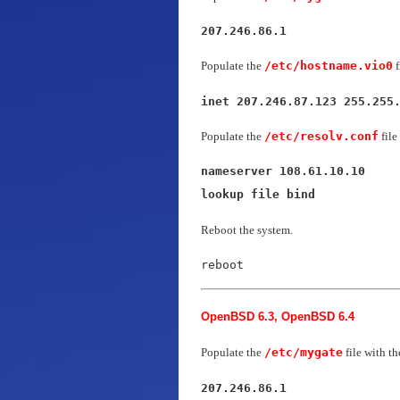
207.246.86.1
Populate the
/etc/hostname.vio0
f
inet 207.246.87.123 255.255
Populate the
/etc/resolv.conf
file
nameserver 108.61.10.10

lookup file bind
Reboot the system.
reboot
OpenBSD 6.3, OpenBSD 6.4
Populate the
/etc/mygate
file with th
207.246.86.1