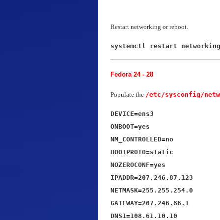
Restart networking or reboot.
systemctl restart networkin
Fedora 24 - 28
Populate the
/etc/sysconfig/netw
DEVICE=ens3

ONBOOT=yes

NM_CONTROLLED=no

BOOTPROTO=static

NOZEROCONF=yes

IPADDR=207.246.87.123

NETMASK=255.255.254.0

GATEWAY=207.246.86.1

DNS1=108.61.10.10