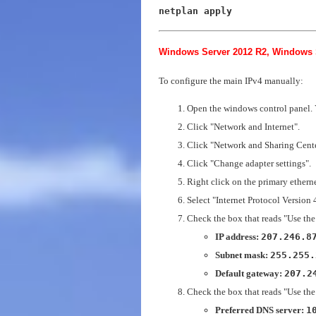
netplan apply
Windows Server 2012 R2, Windows 
To configure the main IPv4 manually:
Open the windows control panel. Y
Click "Network and Internet".
Click "Network and Sharing Cente
Click "Change adapter settings".
Right click on the primary etherne
Select "Internet Protocol Version 
Check the box that reads "Use the 
IP address:
207.246.8
Subnet mask:
255.255.
Default gateway:
207.2
Check the box that reads "Use the
Preferred DNS server:
1