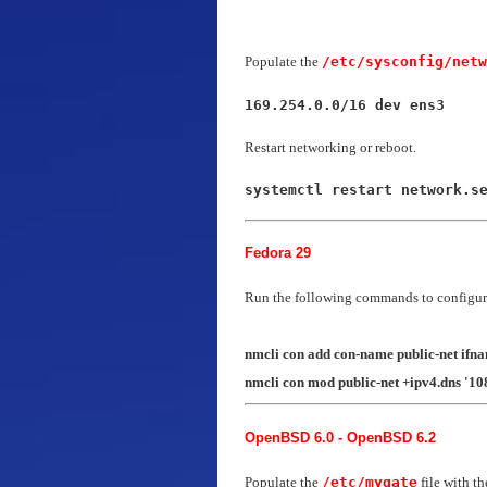
Populate the
/etc/sysconfig/netw
169.254.0.0/16 dev ens3
Restart networking or reboot.
systemctl restart network.s
Fedora 29
Run the following commands to configure
nmcli con add con-name public-net ifna
nmcli con mod public-net +ipv4.dns '10
OpenBSD 6.0 - OpenBSD 6.2
Populate the
/etc/mygate
file with th