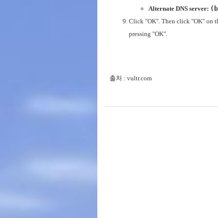
Alternate DNS server:
(b
Click "OK". Then click "OK" on th
pressing "OK".
출처 : vultr.com