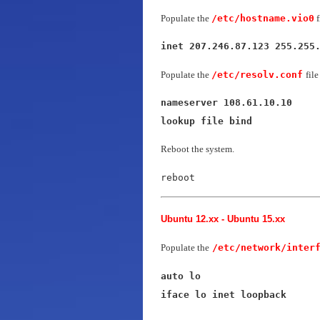
Populate the
/etc/hostname.vio0
f
inet 207.246.87.123 255.255
Populate the
/etc/resolv.conf
fil
nameserver 108.61.10.10

lookup file bind
Reboot the system.
reboot
Ubuntu 12.xx - Ubuntu 15.xx
Populate the
/etc/network/inter
auto lo

iface lo inet loopback
