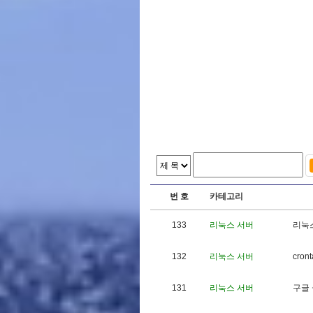
번 호
카테고리
133
리눅스 서버
리
눅
132
리눅스 서버
c
r
o
n
t
131
리눅스 서버
구
글