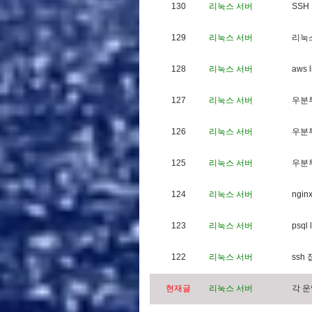
130
리눅스 서버
S
S
H
129
리눅스 서버
리
눅
128
리눅스 서버
a
w
s
l
127
리눅스 서버
우
분
126
리눅스 서버
우
분
125
리눅스 서버
우
분
124
리눅스 서버
n
g
i
n
123
리눅스 서버
p
s
q
l
l
122
리눅스 서버
s
s
h
현재글
리눅스 서버
각
운