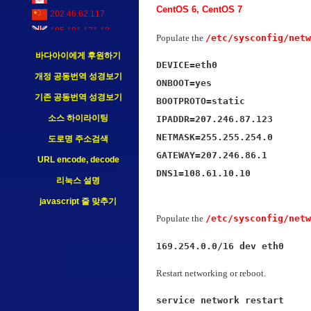
CentOS 6, CentOS 7
202.46.62.117
185.191.171.13
Populate the
/etc/sysconfig/netw
216.73.217.165
바다아이에게 후원하기
DEVICE=eth0

개정 공동번역 성경보기
ONBOOT=yes

기존 공동번역 성경보기
BOOTPROTO=static

소스 하이라이팅
IPADDR=207.246.87.123

NETMASK=255.255.254.0

도로명 주소검색
GATEWAY=207.246.86.1

URL encode, decode
DNS1=108.61.10.10
리눅스 설명
javascript 줄 맞추기
Populate the
/etc/sysconfig/netw
169.254.0.0/16 dev eth0
Restart networking or reboot.
service network restart