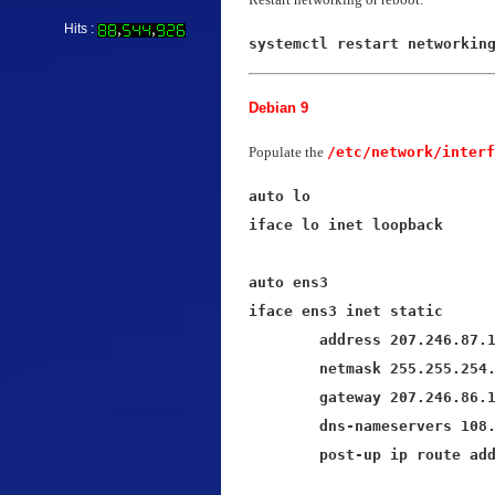
Hits :
systemctl restart networkin
Debian 9
Populate the
/etc/network/interf
auto lo

iface lo inet loopback

auto ens3

iface ens3 inet static

	address 207.246.87.123

	netmask 255.255.254.0

	gateway 207.246.86.1

	dns-nameservers 108.61.10.10

	post-up ip route ad