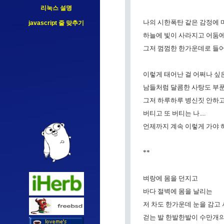
리눅스 설명
나의 시한폭탄 같은 감정에 마
javascript 줄 맞추기
하늘에 빛이 사라지고 어둠에
그저 껌껌한 한가운데로 들어
이렇게 태어난 걸 어쩌나 싶은.
남들처럼 달콤한 사탕도 부푼
그저 하루하루 병신짓 안하고 
버티고 또 버티는 나....
언제까지 계속 이렇게 가야 하
**
벼랑에 몸을 던지고
바다 절벽에 몸을 날리는
저 차도 한가운데 눈을 감고 
걷는 발 한발한발이 수만개의 