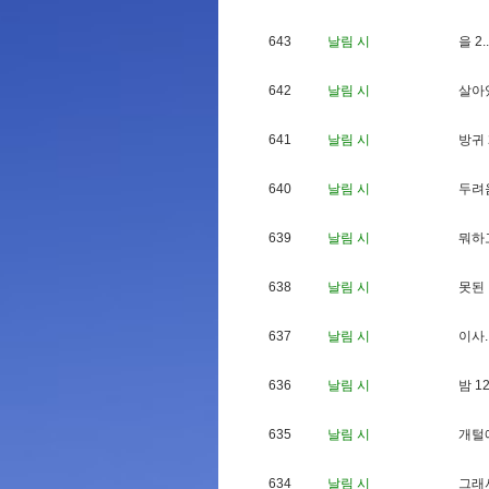
643
날림 시
을
2
.
.
642
날림 시
살
아
641
날림 시
방
귀
640
날림 시
두
려
639
날림 시
뭐
하
638
날림 시
못
된
637
날림 시
이
사
.
636
날림 시
밤
1
635
날림 시
개
털
634
날림 시
그
래