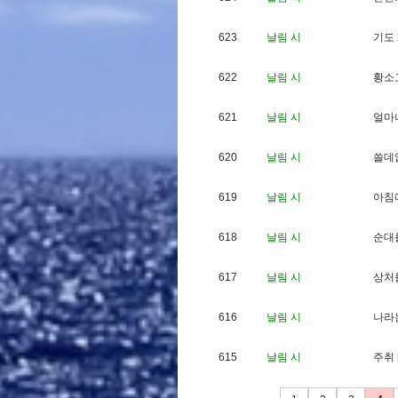
623
날림 시
기
도
622
날림 시
황
소
621
날림 시
얼
마
620
날림 시
쓸
데
619
날림 시
아
침
618
날림 시
순
대
617
날림 시
상
처
616
날림 시
나
라
615
날림 시
주
취