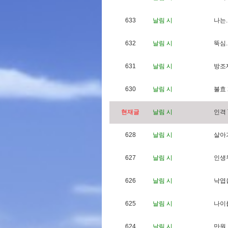
633
날림 시
나
는
.
632
날림 시
뚝
심
.
631
날림 시
방
조
630
날림 시
불
효
현재글
날림 시
인
격
628
날림 시
살
아
627
날림 시
인
생
626
날림 시
낙
엽
625
날림 시
나
이
624
날림 시
만
원
.