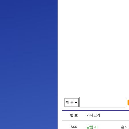
번 호
카테고리
644
날림 시
혼
자
.