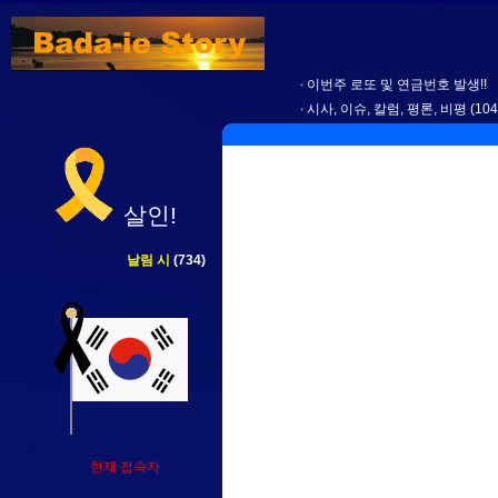
이번주 로또 및 연금번호 발생!!
시사, 이슈, 칼럼, 평론, 비평
(104
살인!
날림 시
(734)
현재 접속자