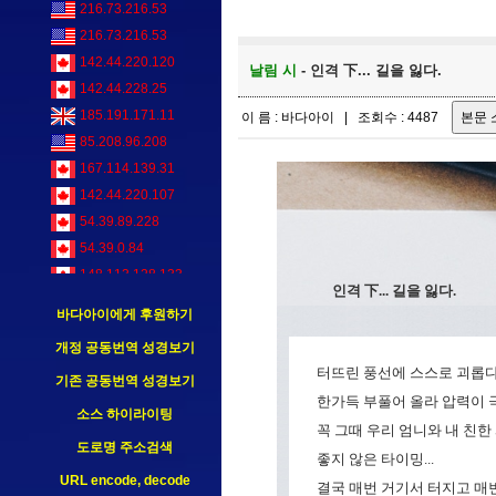
216.73.216.53
216.73.216.53
142.44.220.120
날림 시
- 인격 下... 길을 잃다.
142.44.228.25
185.191.171.11
이 름 : 바다아이 | 조회수 : 4487
85.208.96.208
167.114.139.31
142.44.220.107
54.39.89.228
54.39.0.84
148.113.128.133
인격 下... 길을 잃다.
66.249.68.4
바다아이에게 후원하기
개정 공동번역 성경보기
터뜨린 풍선에 스스로 괴롭다
기존 공동번역 성경보기
한가득 부풀어 올라 압력이 극
소스 하이라이팅
꼭 그때 우리 엄니와 내 친한
도로명 주소검색
좋지 않은 타이밍...
URL encode, decode
결국 매번 거기서 터지고 매번