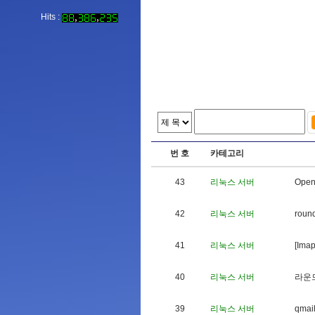
Hits :
번 호
카테고리
43
리눅스 서버
O
p
e
42
리눅스 서버
r
o
u
n
41
리눅스 서버
[
I
m
a
40
리눅스 서버
라
운
39
리눅스 서버
q
m
a
i