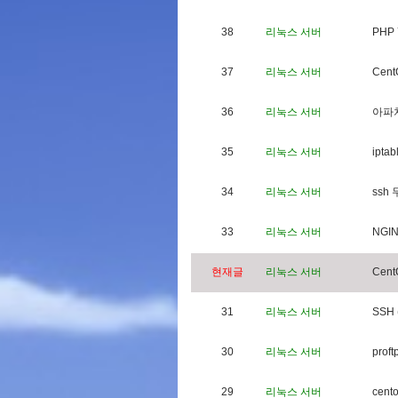
38
리눅스 서버
P
H
P
37
리눅스 서버
C
e
n
t
36
리눅스 서버
아
파
35
리눅스 서버
i
p
t
a
b
34
리눅스 서버
s
s
h
33
리눅스 서버
N
G
I
현재글
리눅스 서버
C
e
n
t
31
리눅스 서버
S
S
H
30
리눅스 서버
p
r
o
f
t
29
리눅스 서버
c
e
n
t