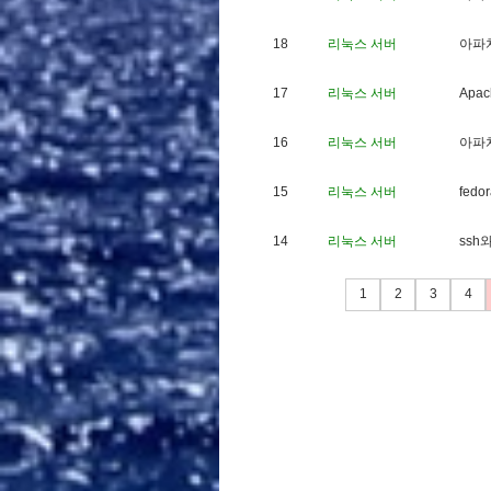
18
리눅스 서버
아
파
17
리눅스 서버
A
p
a
c
16
리눅스 서버
아
파
15
리눅스 서버
f
e
d
o
r
14
리눅스 서버
s
s
h
1
2
3
4