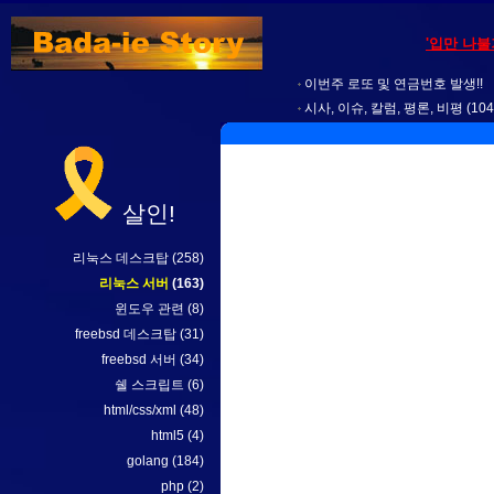
'입만 나
이번주 로또 및 연금번호 발생!!
시사, 이슈, 칼럼, 평론, 비평
(104
살인!
리눅스 데스크탑
(258)
리눅스 서버
(163)
윈도우 관련
(8)
freebsd 데스크탑
(31)
freebsd 서버
(34)
쉘 스크립트
(6)
html/css/xml
(48)
html5
(4)
golang
(184)
php
(2)