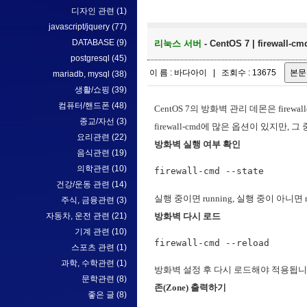
디자인 관련
(1)
javascript/jquery
(77)
DATABASE
(9)
리눅스 서버
- CentOS 7 | firewa
postgresql
(45)
이 름 : 바다아이 | 조회수 : 13675
mariadb, mysql
(38)
생활/쇼핑
(39)
컴퓨터/핸드폰
(48)
CentOS 7의 방화벽 관리 데몬은 firewa
종교/자선
(3)
firewall-cmd에 많은 옵션이 있지만
요리관련
(22)
방화벽 실행 여부 확인
음식관련
(19)
의학관련
(10)
firewall-cmd --state
건강/운동 관련
(14)
실행 중이면 running, 실행 중이 아니면 n
주식, 금융관련
(3)
방화벽 다시 로드
자동차, 운전 관련
(21)
기계 관련
(10)
firewall-cmd --reload
스포츠 관련
(1)
과학, 수학관련
(1)
방화벽 설정 후 다시 로드해야 적용됩니
문학관련
(8)
존(Zone) 출력하기
좋은 글
(8)