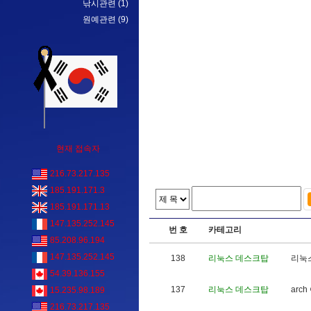
낚시관련
(1)
원예관련
(9)
현재 접속자
216.73.217.135
185.191.171.3
185.191.171.13
147.135.252.145
번 호
카테고리
85.208.96.194
147.135.252.145
138
리눅스 데스크탑
리
눅
54.39.136.155
137
리눅스 데스크탑
a
r
c
h
15.235.98.189
216.73.217.135