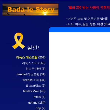
'월급 200 받는 사람이 국회
이번주 로또 및 연금번호 발생!!
시사, 이슈, 칼럼, 평론, 비평
(104
살인!
리눅스 데스크탑
(258)
리눅스 서버
(163)
윈도우 관련
(8)
freebsd 데스크탑
(31)
freebsd 서버
(34)
쉘 스크립트
(6)
html/css/xml
(48)
html5
(4)
golang
(184)
php
(2)