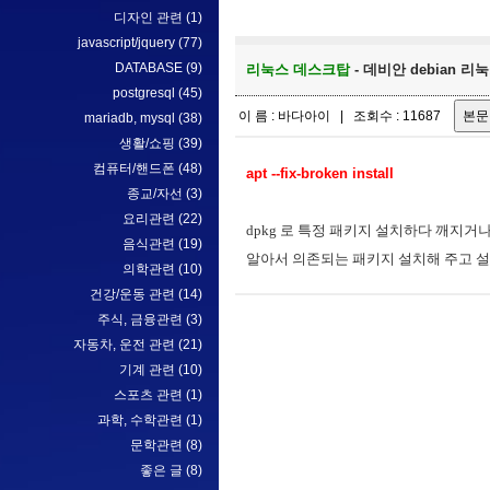
디자인 관련
(1)
javascript/jquery
(77)
DATABASE
(9)
리눅스 데스크탑
- 데비안 debian 
postgresql
(45)
이 름 : 바다아이 | 조회수 : 11687
mariadb, mysql
(38)
생활/쇼핑
(39)
컴퓨터/핸드폰
(48)
apt --fix-broken install
종교/자선
(3)
요리관련
(22)
dpkg 로 특정 패키지 설치하다 깨지거
음식관련
(19)
알아서 의존되는 패키지 설치해 주고 설
의학관련
(10)
건강/운동 관련
(14)
주식, 금융관련
(3)
자동차, 운전 관련
(21)
기계 관련
(10)
스포츠 관련
(1)
과학, 수학관련
(1)
문학관련
(8)
좋은 글
(8)