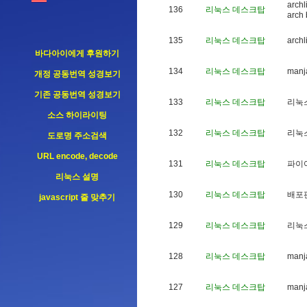
a
r
c
h
l
136
리눅스 데스크탑
a
r
c
h
135
리눅스 데스크탑
a
r
c
h
l
바다아이에게 후원하기
134
리눅스 데스크탑
m
a
n
j
개정 공동번역 성경보기
기존 공동번역 성경보기
133
리눅스 데스크탑
리
눅
소스 하이라이팅
132
리눅스 데스크탑
리
눅
도로명 주소검색
URL encode, decode
131
리눅스 데스크탑
파
이
리눅스 설명
130
리눅스 데스크탑
배
포
javascript 줄 맞추기
129
리눅스 데스크탑
리
눅
128
리눅스 데스크탑
m
a
n
j
127
리눅스 데스크탑
m
a
n
j